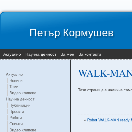
Петър Кормушев
Актуално
Научна дейност
За мен
За контакти
WALK-MAN 
Актуално
Новини
Теми
Тази страница е налична сам
Видео клипове
Научна дейност
Публикации
Проекти
Роботи
«
Robot WALK-MAN ready f
Снимки
Видео клипове