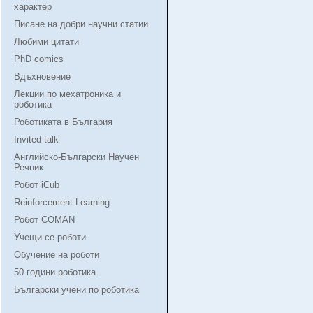
характер
Писане на добри научни статии
Любими цитати
PhD comics
Вдъхновение
Лекции по мехатроника и
роботика
Роботиката в България
Invited talk
Английско-Български Научен
Речник
Робот iCub
Reinforcement Learning
Робот COMAN
Учещи се роботи
Обучение на роботи
50 години роботика
Български учени по роботика