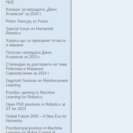
HyQ
Конкурс за наградата „Джон
Атанасов“ за 2014 г.
Робот Кенгуру от Festo
Special Issue on Humanoid
Robotics
Хората ще се превърнат отчасти
в машини
Получих наградата Джон
Атанасов за 2013 г.
Стипендии за докторанти на тема
Роботика и Машинно
Самообучение за 2014 г.
Dagstuhl Seminar on Reinforcement
Learning
Postdoc opening in Machine
Learning for Robotics
Open PhD positions in Robotics at
IIT for 2013
Global Future 2045 – A New Era for
Humanity
Postdoctoral position in Machine
Learning for Robot Control of