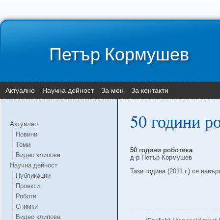
Петър Кормушев
Актуално
Научна дейност
За мен
За контакти
50 години р
Актуално
Новини
Теми
50 години роботика
Видео клипове
д-р Петър Кормушев
Научна дейност
Тази година (2011 г.) се навъ
Публикации
Проекти
Роботи
Снимки
Видео клипове