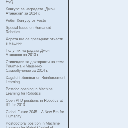
HyQ
Конкурс за наградата „Джон
Атанасов“ за 2014 г.
Робот Кенгуру от Festo
Special Issue on Humanoid
Robotics
Хората ще се превърнат отчасти
в машини
Получих наградата Джон
Атанасов за 2013 г.
Стипендии за докторанти на тема
Роботика и Машинно
Самообучение за 2014 г.
Dagstuhl Seminar on Reinforcement
Learning
Postdoc opening in Machine
Learning for Robotics
Open PhD positions in Robotics at
IIT for 2013
Global Future 2045 – A New Era for
Humanity
Postdoctoral position in Machine
Learning for Robot Control of