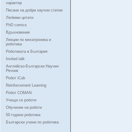
характер
Писане на добри научни статии
Любими цитати
PhD comics
Вдъхновение
Лекции по мехатроника и
роботика
Роботиката в България
Invited talk
Английско-Български Научен
Речник
Робот iCub
Reinforcement Learning
Робот COMAN
Учещи се роботи
Обучение на роботи
50 години роботика
Български учени по роботика