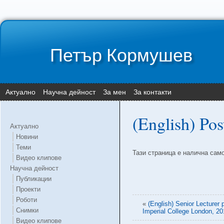
Петър Кормушев
Актуално
Научна дейност
За мен
За контакти
(English) Pos
Актуално
Новини
Теми
Тази страница е налична сам
Видео клипове
Научна дейност
Публикации
Проекти
Роботи
«
(English) Senior Lecturer
Снимки
Imperial College London, 20
Видео клипове