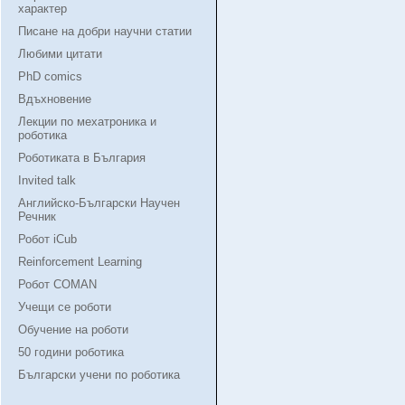
характер
Писане на добри научни статии
Любими цитати
PhD comics
Вдъхновение
Лекции по мехатроника и
роботика
Роботиката в България
Invited talk
Английско-Български Научен
Речник
Робот iCub
Reinforcement Learning
Робот COMAN
Учещи се роботи
Обучение на роботи
50 години роботика
Български учени по роботика