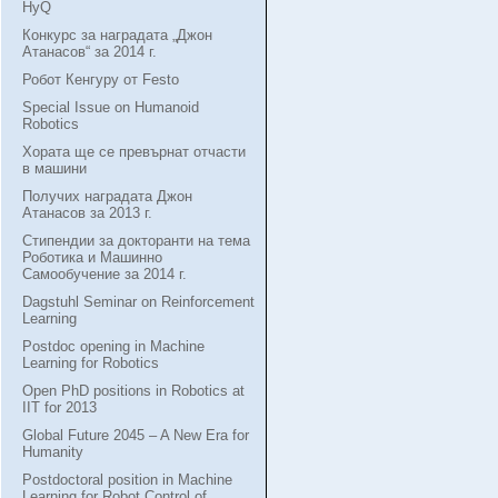
HyQ
Конкурс за наградата „Джон
Атанасов“ за 2014 г.
Робот Кенгуру от Festo
Special Issue on Humanoid
Robotics
Хората ще се превърнат отчасти
в машини
Получих наградата Джон
Атанасов за 2013 г.
Стипендии за докторанти на тема
Роботика и Машинно
Самообучение за 2014 г.
Dagstuhl Seminar on Reinforcement
Learning
Postdoc opening in Machine
Learning for Robotics
Open PhD positions in Robotics at
IIT for 2013
Global Future 2045 – A New Era for
Humanity
Postdoctoral position in Machine
Learning for Robot Control of