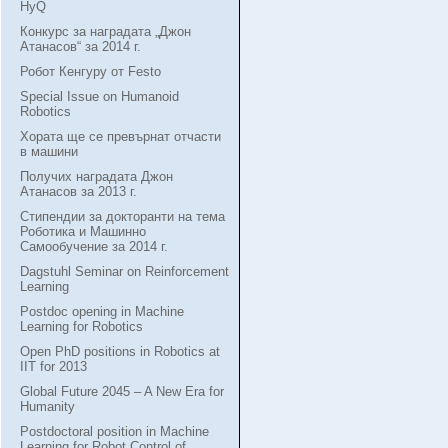
HyQ
Конкурс за наградата „Джон
Атанасов“ за 2014 г.
Робот Кенгуру от Festo
Special Issue on Humanoid
Robotics
Хората ще се превърнат отчасти
в машини
Получих наградата Джон
Атанасов за 2013 г.
Стипендии за докторанти на тема
Роботика и Машинно
Самообучение за 2014 г.
Dagstuhl Seminar on Reinforcement
Learning
Postdoc opening in Machine
Learning for Robotics
Open PhD positions in Robotics at
IIT for 2013
Global Future 2045 – A New Era for
Humanity
Postdoctoral position in Machine
Learning for Robot Control of