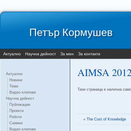
Петър Кормушев
Актуално
Научна дейност
За мен
За контакти
AIMSA 2012
Актуално
Новини
Теми
Тази страница е налична сам
Видео клипове
Научна дейност
Публикации
Проекти
Роботи
«
The Cost of Knowledge
Снимки
Видео клипове