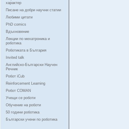
характер
Писане на добри научни статии
Любими цитати
PhD comics
Вдъхновение
Лекции по мехатроника и
роботика
Роботиката в България
Invited talk
Английско-Български Научен
Речник
Робот iCub
Reinforcement Learning
Робот COMAN
Учещи се роботи
Обучение на роботи
50 години роботика
Български учени по роботика