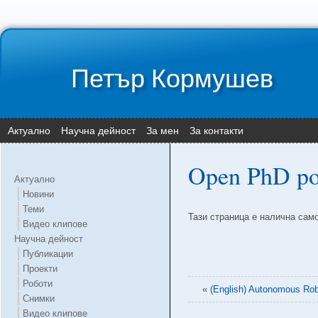
Петър Кормушев
Актуално
Научна дейност
За мен
За контакти
Open PhD posi
Актуално
Новини
Теми
Тази страница е налична сам
Видео клипове
Научна дейност
Публикации
Проекти
Роботи
«
(English) Autonomous Rob
Снимки
Видео клипове