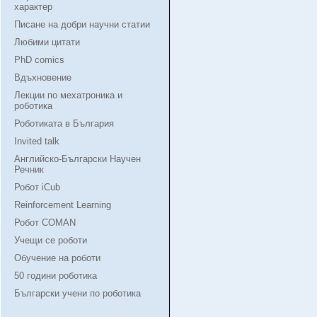
характер
Писане на добри научни статии
Любими цитати
PhD comics
Вдъхновение
Лекции по мехатроника и
роботика
Роботиката в България
Invited talk
Английско-Български Научен
Речник
Робот iCub
Reinforcement Learning
Робот COMAN
Учещи се роботи
Обучение на роботи
50 години роботика
Български учени по роботика