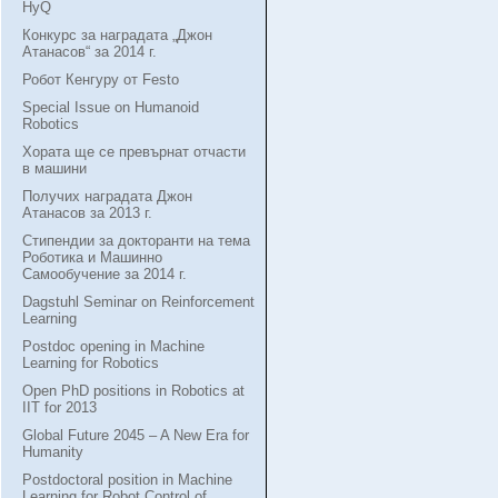
HyQ
Конкурс за наградата „Джон
Атанасов“ за 2014 г.
Робот Кенгуру от Festo
Special Issue on Humanoid
Robotics
Хората ще се превърнат отчасти
в машини
Получих наградата Джон
Атанасов за 2013 г.
Стипендии за докторанти на тема
Роботика и Машинно
Самообучение за 2014 г.
Dagstuhl Seminar on Reinforcement
Learning
Postdoc opening in Machine
Learning for Robotics
Open PhD positions in Robotics at
IIT for 2013
Global Future 2045 – A New Era for
Humanity
Postdoctoral position in Machine
Learning for Robot Control of