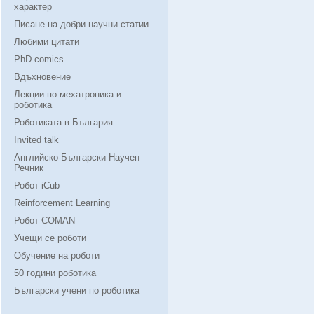
характер
Писане на добри научни статии
Любими цитати
PhD comics
Вдъхновение
Лекции по мехатроника и
роботика
Роботиката в България
Invited talk
Английско-Български Научен
Речник
Робот iCub
Reinforcement Learning
Робот COMAN
Учещи се роботи
Обучение на роботи
50 години роботика
Български учени по роботика