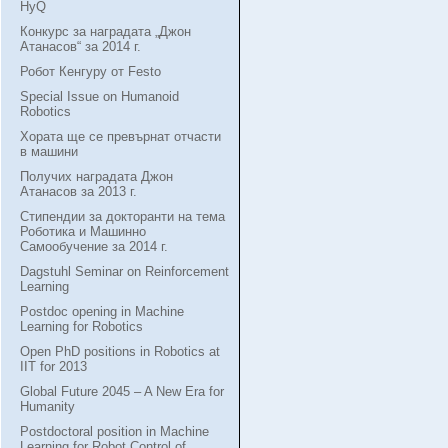
HyQ
Конкурс за наградата „Джон
Атанасов“ за 2014 г.
Робот Кенгуру от Festo
Special Issue on Humanoid
Robotics
Хората ще се превърнат отчасти
в машини
Получих наградата Джон
Атанасов за 2013 г.
Стипендии за докторанти на тема
Роботика и Машинно
Самообучение за 2014 г.
Dagstuhl Seminar on Reinforcement
Learning
Postdoc opening in Machine
Learning for Robotics
Open PhD positions in Robotics at
IIT for 2013
Global Future 2045 – A New Era for
Humanity
Postdoctoral position in Machine
Learning for Robot Control of