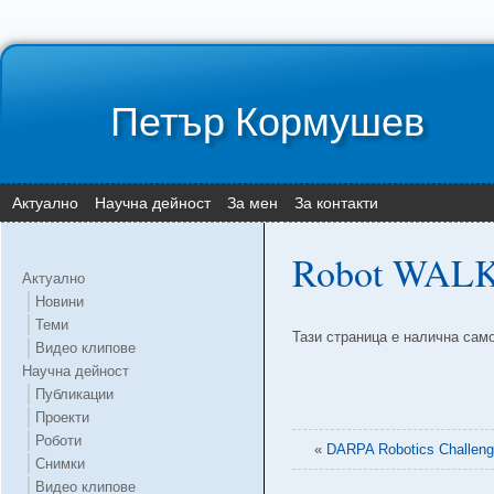
Петър Кормушев
Актуално
Научна дейност
За мен
За контакти
Robot WALK-
Актуално
Новини
Теми
Тази страница е налична сам
Видео клипове
Научна дейност
Публикации
Проекти
Роботи
«
DARPA Robotics Challeng
Снимки
Видео клипове