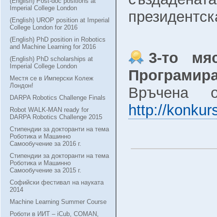
(English) Post-doc positions at
Imperial College London
президентск
(English) UROP position at Imperial
College London for 2016
(English) PhD position in Robotics
and Machine Learning for 2016
3-то мя
(English) PhD scholarships at
Imperial College London
Програмиран
Местя се в Имперски Колеж
Лондон!
Връчена 
DARPA Robotics Challenge Finals
http://konku
Robot WALK-MAN ready for
DARPA Robotics Challenge 2015
Стипендии за докторанти на тема
Роботика и Машинно
Самообучение за 2016 г.
Стипендии за докторанти на тема
Роботика и Машинно
Самообучение за 2015 г.
Софийски фестивал на науката
2014
Machine Learning Summer Course
Роботи в ИИТ – iCub, COMAN,