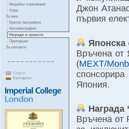
Медийно отразяване
Джон Атанас
Хора
първия елек
За мен
Кратка биография
Автобиография
Награди и грамоти
Японска 
Препоръки
За контакти
Връчена от 
– – – – – – – – – – –
(
MEXT/Monb
спонсорира
English
Български
Япония.
Награда 
Връчена от 