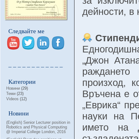
за изключи
дейности, в 
Следвайте ме
Стипенди
Едногодиш
„Джон Атана
– – – – – – – – – – – –
раждането 
Категории
произход, 
Новини
(29)
Връчена е о
Теми
(23)
Videos
(12)
„Еврика“ пр
Новини
науки на П
(English) Senior Lecturer position in
името на 
Robotics and Physical Computing
@ Imperial College London, 2016
създадена