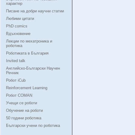
характер
Писане на добри научни статии
Любими цитати
PhD comics
Вдъхновение
Лекции по мехатроника и
роботика
Роботиката в България
Invited talk
Английско-Български Научен
Речник
Робот iCub
Reinforcement Learning
Робот COMAN
Учещи се роботи
Обучение на роботи
50 години роботика
Български учени по роботика