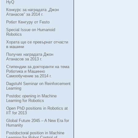
HyQ
Конкурс за наградата „Джон
Атанасов“ за 2014 г.
Робот Кенгуру от Festo
Special Issue on Humanoid
Robotics
Хората ще се превърнат отчасти
в машини
Получих наградата Джон
Атанасов за 2013 г.
Стипендии за докторанти на тема
Роботика и Машинно
Самообучение за 2014 г.
Dagstuhl Seminar on Reinforcement
Learning
Postdoc opening in Machine
Learning for Robotics
Open PhD positions in Robotics at
IIT for 2013
Global Future 2045 – A New Era for
Humanity
Postdoctoral position in Machine
Learning for Robot Control of