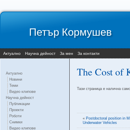
Петър Кормушев
Актуално
Научна дейност
За мен
За контакти
The Cost of
Актуално
Новини
Теми
Тази страница е налична сам
Видео клипове
Научна дейност
Публикации
Проекти
Роботи
«
Postdoctoral position in 
Снимки
Underwater Vehicles
Видео клипове